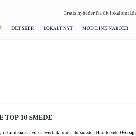
Gratis nyheder fra
dit
lokalområde
V
DET SKER
LOKALT NYT
MØD DINE NABOER
E TOP 10 SMEDE
dig i Humlebæk. I vores overblik finder du smede i Humlebæk. Oversigt