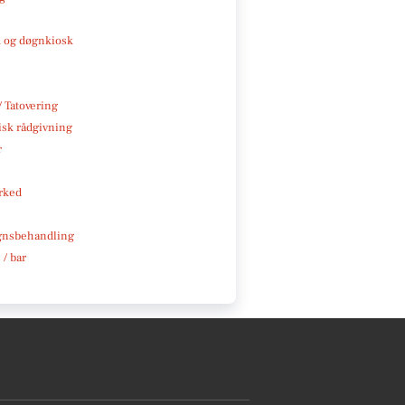
 og døgnkiosk
/ Tatovering
isk rådgivning
r
rked
gnsbehandling
 / bar