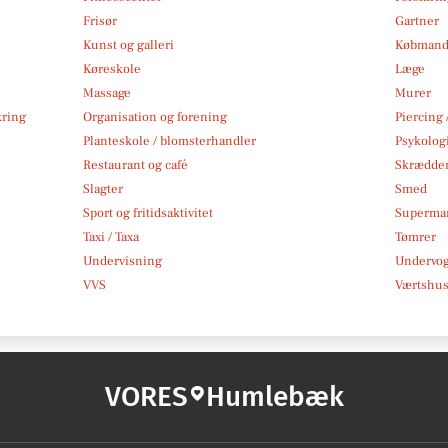
Frisør
Gartner
Kunst og galleri
Købmand
Køreskole
Læge
Massage
Murer
kring
Organisation og forening
Piercing 
Planteskole / blomsterhandler
Psykolog
Restaurant og café
Skrædde
Slagter
Smed
Sport og fritidsaktivitet
Superma
Taxi / Taxa
Tømrer
Undervisning
Undervo
VVS
Værtshus
VORES
Humlebæk