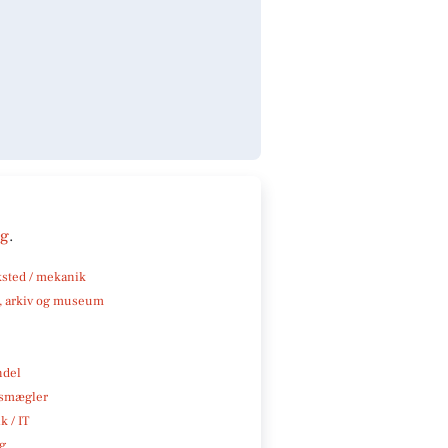
ng
.
sted / mekanik
k, arkiv og museum
ndel
smægler
k / IT
ng