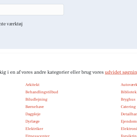
nte værktøj
kig i en af vores andre kategorier eller brug vores
udvidet søgni
Arkitekt
Autoværk
Behandlingstilbud
Bibliote
Biludlejning
Bryghus
Børnehave
Catering
Dagpleje
Detailha
Dyrlæge
Ejendom
Elektriker
Elektroni
Fitnesscenter
Forsikri