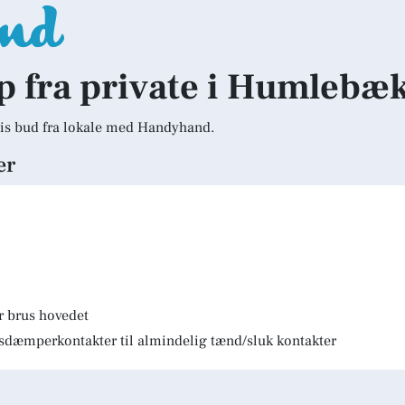
lp fra private i Humlebæ
is bud fra lokale med Handyhand.
er
r brus hovedet
lysdæmperkontakter til almindelig tænd/sluk kontakter