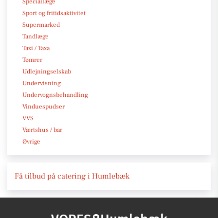
Speciallæge
Sport og fritidsaktivitet
Supermarked
Tandlæge
Taxi / Taxa
Tømrer
Udlejningselskab
Undervisning
Undervognsbehandling
Vinduespudser
VVS
Værtshus / bar
Øvrige
Få tilbud på catering i Humlebæk