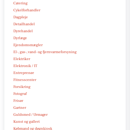
Catering
Cykelforhandler
Dagpleje
Detailhandel
Dyrehandel
Dyrlæge
Ejendomsmægler
El-, gas-, vand- og fjernvarmeforsyning
Elektriker
Elektronik / IT
Entreprenør
Fitnesscenter
Forsikring
Fotograf
Frisør
Gartner
Guldsmed / Urmager
Kunst og galleri
Købmand og døgnkiosk