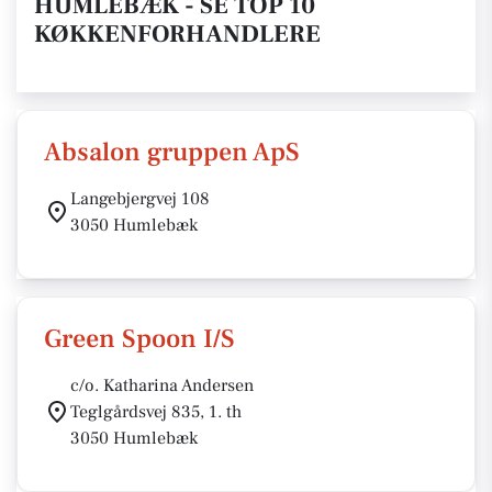
HUMLEBÆK - SE TOP 10
KØKKENFORHANDLERE
Absalon gruppen ApS
Langebjergvej 108
3050 Humlebæk
Green Spoon I/S
c/o. Katharina Andersen
Teglgårdsvej 835, 1. th
3050 Humlebæk