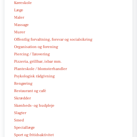
Køreskole
Læge
Maler
Massage
Murer
Offentlig forvaltning, forsvar og socialsikring
Organisation og forening
Piercing / Tatovering
Pizzeria, grillbar, isbar mm.
Planteskole / blomsterhandler
Psykologisk rådgivning
Rengøring
Restaurant og café
Skrædder
Skønheds- og hudpleje
Slagter
Smed
Speciallæge
Sport og fritidsaktivitet