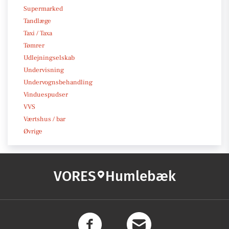
Supermarked
Tandlæge
Taxi / Taxa
Tømrer
Udlejningselskab
Undervisning
Undervognsbehandling
Vinduespudser
VVS
Værtshus / bar
Øvrige
VORES
Humlebæk