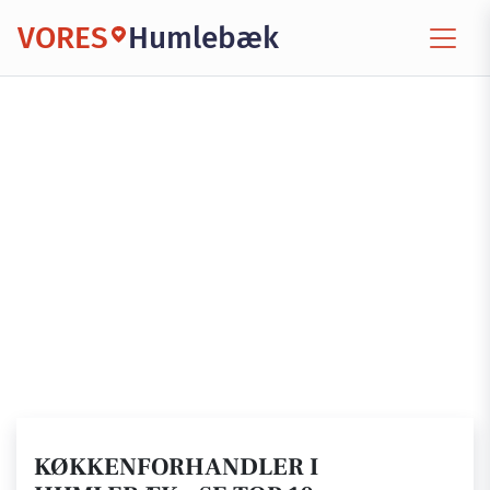
VORES
Humlebæk
KØKKENFORHANDLER I