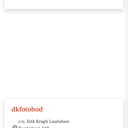
dkfotobod
c/o. Erik Kragh Lauridsen