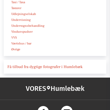
Taxi / Taxa
Tømrer
Udlejningselskab
Undervisning
Undervognsbehandling
Vinduespudser
VVS
Værtshus / bar
Øvrige
Få tilbud fra dygtige fotografer i Humlebæk
VORES
Humlebæk