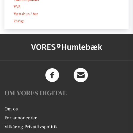
VVS
Værtshus / bar
Øvrige
VORES
Humlebæk
OM VORES DIGITAL
Om os
For annoncører
Vilkår og Privatlivspolitik