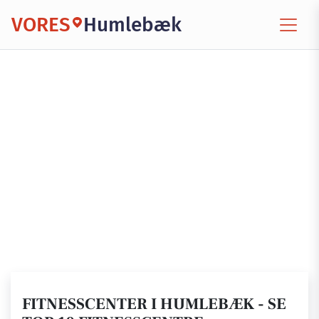
VORES
Humlebæk
FITNESSCENTER I HUMLEBÆK - SE