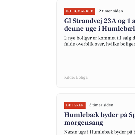
2 timer siden
BOLIGMARKED
Gl Strandvej 23A og 1 
denne uge i Humlebæk 
2 nye boliger er kommet til salg 
fulde overblik over, hvilke bolige
Kilde: Boliga
3 timer siden
DET SKER
Humlebæk byder på Sp
morgensang
Næste uge i Humlebæk byder på b