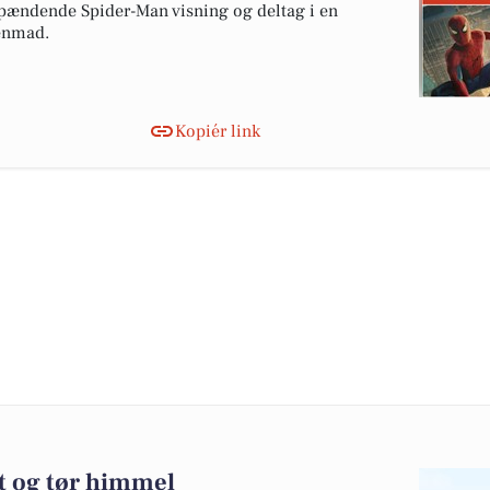
 spændende Spider-Man visning og deltag i en
enmad.
Kopiér link
t og tør himmel