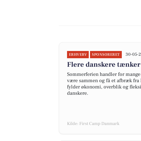
30-05-2
ERHVERV
SPONSORERET
Flere danskere tænker
Sommerferien handler for mange 
være sammen og få et afbræk fra 
fylder økonomi, overblik og fleks
danskere.
Kilde: First Camp Danmark