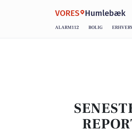
VORES
Humlebæk
ALARM112
BOLIG
ERHVER
SENEST
REPOR