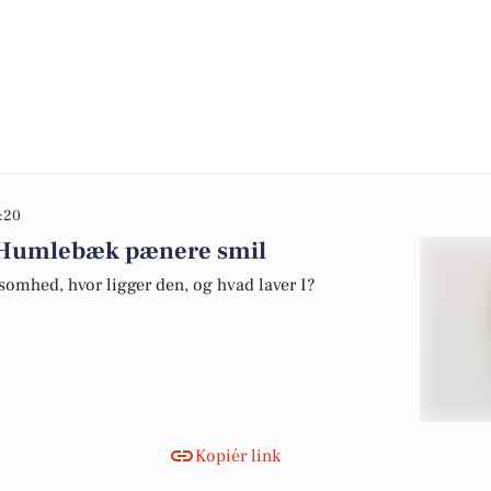
:20
r Humlebæk pænere smil
somhed, hvor ligger den, og hvad laver I?
Kopiér link