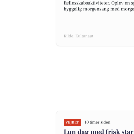
fællesskabsaktiviteter. Oplev en
hyggelig morgensang med morg
Kilde: Kultunaut
10 timer siden
VEJRET
Lun dag med frisk star