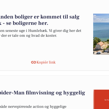
anden boliger er kommet til salg
- se boligerne her.
den seneste uge i Humlebæk. Vi giver dig her det
r der er tale om og hvad de koster.
Kopiér link
ider-Man filmvisning og hyggelig
åde nervepirrende action og hyggelige