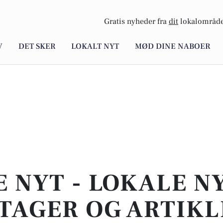
Gratis nyheder fra
dit
lokalområde
V
DET SKER
LOKALT NYT
MØD DINE NABOER
E NYT - LOKALE N
TAGER OG ARTIKL