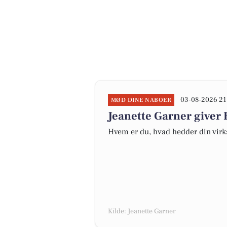
03-08-2026 21
MØD DINE NABOER
Jeanette Garner give
Hvem er du, hvad hedder din virk
Kilde: Jeanette Garner