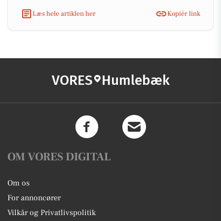
Læs hele artiklen her
Kopiér link
VORES
Humlebæk
OM VORES DIGITAL
Om os
For annoncører
Vilkår og Privatlivspolitik