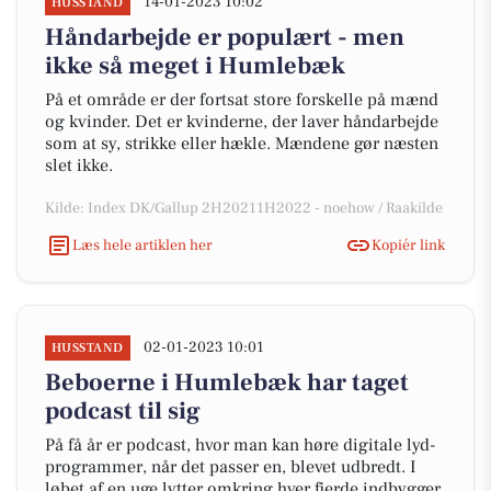
14-01-2023 10:02
HUSSTAND
Håndarbejde er populært - men
ikke så meget i Humlebæk
På et område er der fortsat store forskelle på mænd
og kvinder. Det er kvinderne, der laver håndarbejde
som at sy, strikke eller hækle. Mændene gør næsten
slet ikke.
Kilde: Index DK/Gallup 2H20211H2022 - noehow / Raakilde
Læs hele artiklen her
Kopiér link
02-01-2023 10:01
HUSSTAND
Beboerne i Humlebæk har taget
podcast til sig
På få år er podcast, hvor man kan høre digitale lyd-
programmer, når det passer en, blevet udbredt. I
løbet af en uge lytter omkring hver fjerde indbygger