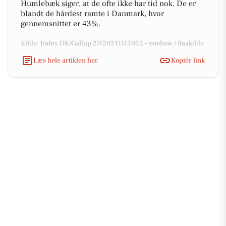
Humlebæk siger, at de ofte ikke har tid nok. De er
blandt de hårdest ramte i Danmark, hvor
gennemsnittet er 43%.
Kilde: Index DK/Gallup 2H20211H2022 - noehow / Raakilde
Læs hele artiklen her
Kopiér link