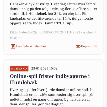
Danskerne cykler ivrigt. Hver dag sætter hver femte
dansker sig på den tohjulede, og flere og flere sætter
strøm til. I Humlebæk har 20% en elcykel. På
landsplan er det tilsvarende tal 14%, ifølge nyeste
opgørelse fra Index Danmark/Gallup.
Kilde: Index DK/Gallup GBR/OLGU 2H211H2022 - noehow /
Raakilde
Læs hele artiklen her
Kopiér link
28-01-2023 10:02
HUSSTAND
Online-spil frister indbyggerne i
Humlebæk
Hver uge spiller hver fjerde dansker online-spil. I
Humlebæk er det 26% som kaster sig over spil på
nettet mindst en gang om ugen. Og halvdelen af
dem, der spiller, gør det dagligt.