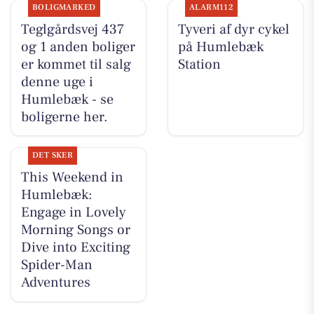
BOLIGMARKED
ALARM112
Teglgårdsvej 437
Tyveri af dyr cykel
og 1 anden boliger
på Humlebæk
er kommet til salg
Station
denne uge i
Humlebæk - se
boligerne her.
DET SKER
This Weekend in
Humlebæk:
Engage in Lovely
Morning Songs or
Dive into Exciting
Spider-Man
Adventures