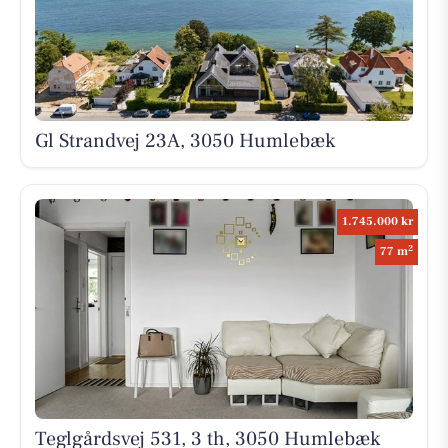
Gl Strandvej 23A, 3050 Humlebæk
1.745.000 kr
2
77 m
Teglgårdsvej 531, 3 th, 3050 Humlebæk