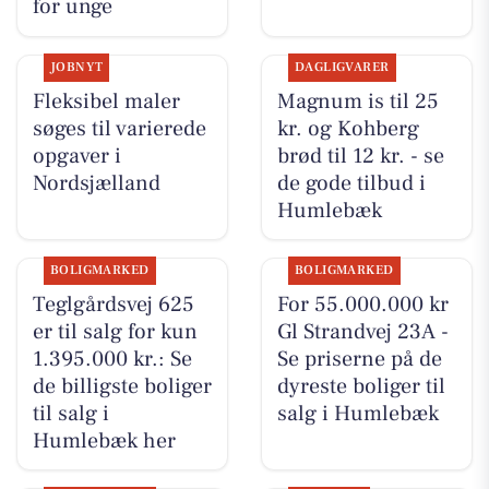
for unge
JOBNYT
DAGLIGVARER
Fleksibel maler
Magnum is til 25
søges til varierede
kr. og Kohberg
opgaver i
brød til 12 kr. - se
Nordsjælland
de gode tilbud i
Humlebæk
BOLIGMARKED
BOLIGMARKED
Teglgårdsvej 625
For 55.000.000 kr
er til salg for kun
Gl Strandvej 23A -
1.395.000 kr.: Se
Se priserne på de
de billigste boliger
dyreste boliger til
til salg i
salg i Humlebæk
Humlebæk her