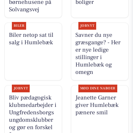
børnehusene på
boliger
Solvangsvej
BILER
JOBNYT
Biler netop sat til
Savner du nye
salg i Humlebæk
græsgange? - Her
er nye ledige
stillinger i
Humlebæk og
omegn
JOBNYT
MØD DINE NABOER
Bliv pædagogisk
Jeanette Garner
klubmedarbejder i
giver Humlebæk
Ungfredensborgs
pænere smil
ungdomsklubber
og gør en forskel