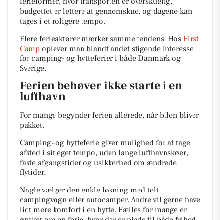
ferieformer, hvor transporten er overskuelig,
budgettet er lettere at gennemskue, og dagene kan
tages i et roligere tempo.
Flere ferieaktører mærker samme tendens. Hos
First
Camp
oplever man blandt andet stigende interesse
for camping- og hytteferier i både Danmark og
Sverige.
Ferien behøver ikke starte i en
lufthavn
For mange begynder ferien allerede, når bilen bliver
pakket.
Camping- og hytteferie giver mulighed for at tage
afsted i sit eget tempo, uden lange lufthavnskøer,
faste afgangstider og usikkerhed om ændrede
flytider.
Nogle vælger den enkle løsning med telt,
campingvogn eller autocamper. Andre vil gerne have
lidt mere komfort i en hytte. Fælles for mange er
ønsket om en ferie, hvor der er plads til både frihed,