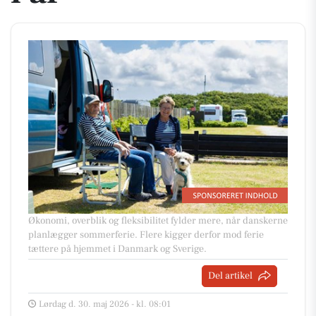
Økonomi, overblik og fleksibilitet fylder mere, når danskerne
planlægger sommerferie. Flere kigger derfor mod ferie
tættere på hjemmet i Danmark og Sverige.
Del artikel
Lørdag d. 30. maj 2026 - kl. 08:01