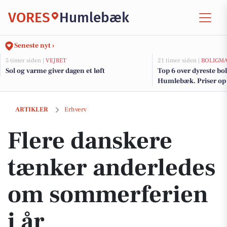
VORES
Humlebæk
Seneste nyt ›
5 timer siden |
VEJRET
21 timer siden |
BOLIGM
Sol og varme giver dagen et løft
Top 6 over dyreste boli
Humlebæk. Priser op 
Flere danskere tænker anderledes om sommerferien i år
ARTIKLER
Erhverv
Flere danskere
tænker anderledes
om sommerferien
i år