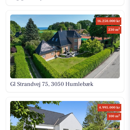
16.250.000 kr
2
230 m
Gl Strandvej 75, 3050 Humlebæk
4.995.000 kr
2
100 m