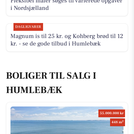
Fleksibel maler søges til varierede opgaver
i Nordsjælland
DAGLIGVARER
Magnum is til 25 kr. og Kohberg brød til 12
kr. - se de gode tilbud i Humlebæk
BOLIGER TIL SALG I
HUMLEBÆK
55.000.000 kr
2
448 m