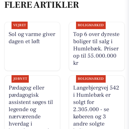
FLERE ARTIKLER
VEJRET
BOLIGMARKED
Sol og varme giver
Top 6 over dyreste
dagen et løft
boliger til salg i
Humlebæk. Priser
op til 55.000.000
kr
JOBNYT
BOLIGMARKED
Pædagog eller
Langebjergvej 542
pædagogisk
i Humlebæk er
assistent søges til
solgt for
legende og
2.305.000 - se
nærværende
køberen og 3
hverdag i
andre solgte