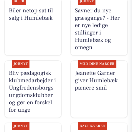
BILER
JOBNYT
Biler netop sat til
Savner du nye
salg i Humlebæk
græsgange? - Her
er nye ledige
stillinger i
Humlebæk og
omegn
JOBNYT
MØD DINE NABOER
Bliv pædagogisk
Jeanette Garner
klubmedarbejder i
giver Humlebæk
Ungfredensborgs
pænere smil
ungdomsklubber
og gør en forskel
for unge
JOBNYT
DAGLIGVARER