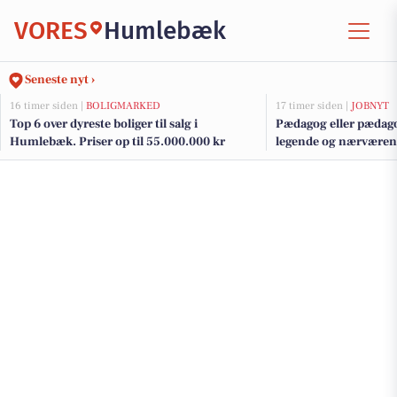
VORES
Humlebæk
Seneste nyt ›
16 timer siden |
BOLIGMARKED
17 timer siden |
JOBNYT
Top 6 over dyreste boliger til salg i
Pædagog eller pædagog
Humlebæk. Priser op til 55.000.000 kr
legende og nærværen
børnehusene på Solv