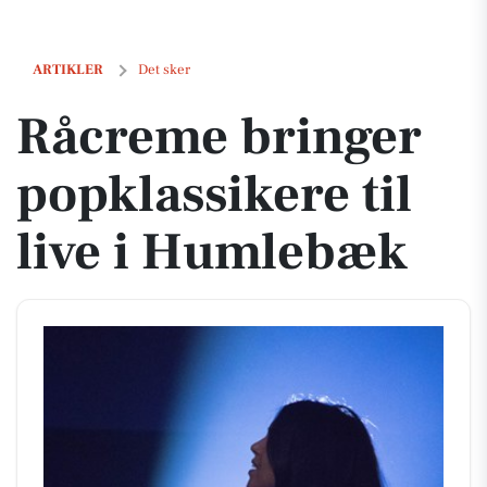
Råcreme bringer popklassikere til live i Humlebæk
ARTIKLER
Det sker
Råcreme bringer
popklassikere til
live i Humlebæk