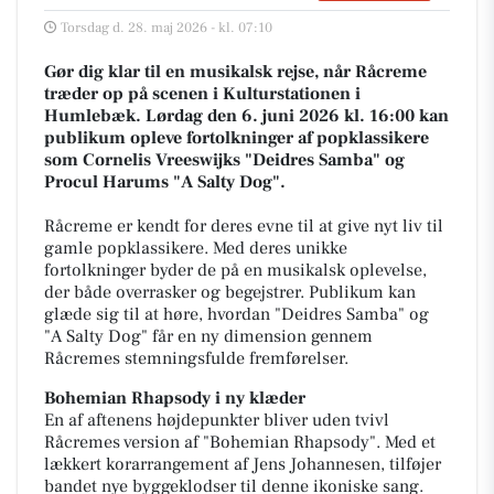
Torsdag d. 28. maj 2026 - kl. 07:10
Gør dig klar til en musikalsk rejse, når Råcreme
træder op på scenen i Kulturstationen i
Humlebæk. Lørdag den 6. juni 2026 kl. 16:00 kan
publikum opleve fortolkninger af popklassikere
som Cornelis Vreeswijks "Deidres Samba" og
Procul Harums "A Salty Dog".
Råcreme er kendt for deres evne til at give nyt liv til
gamle popklassikere. Med deres unikke
fortolkninger byder de på en musikalsk oplevelse,
der både overrasker og begejstrer. Publikum kan
glæde sig til at høre, hvordan "Deidres Samba" og
"A Salty Dog" får en ny dimension gennem
Råcremes stemningsfulde fremførelser.
Bohemian Rhapsody i ny klæder
En af aftenens højdepunkter bliver uden tvivl
Råcremes version af "Bohemian Rhapsody". Med et
lækkert korarrangement af Jens Johannesen, tilføjer
bandet nye byggeklodser til denne ikoniske sang.