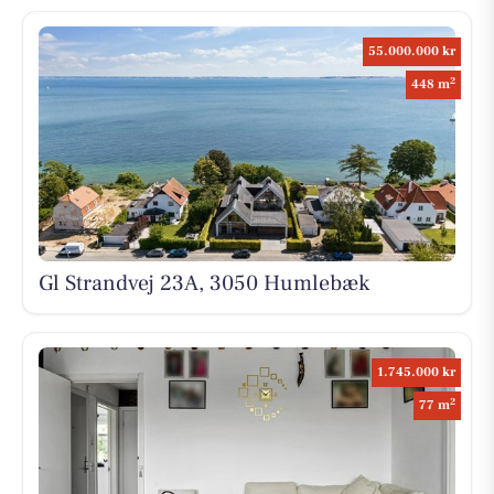
55.000.000 kr
2
448 m
Gl Strandvej 23A, 3050 Humlebæk
1.745.000 kr
2
77 m