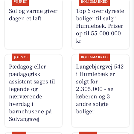
VEJRET
BOLIGMARKED
Sol og varme giver
Top 6 over dyreste
dagen et løft
boliger til salg i
Humlebæk. Priser
op til 55.000.000
kr
JOBNYT
BOLIGMARKED
Pædagog eller
Langebjergvej 542
pædagogisk
i Humlebæk er
assistent søges til
solgt for
legende og
2.305.000 - se
nærværende
køberen og 3
hverdag i
andre solgte
børnehusene på
boliger
Solvangsvej