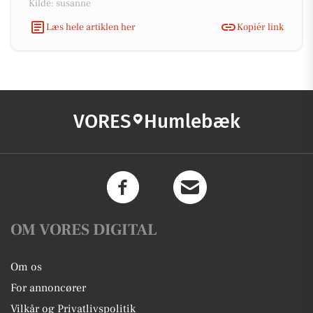
Kilde: susanne
Læs hele artiklen her
Kopiér link
VORES
Humlebæk
OM VORES DIGITAL
Om os
For annoncører
Vilkår og Privatlivspolitik