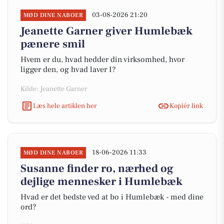
03-08-2026 21:20
MØD DINE NABOER
Jeanette Garner giver Humlebæk
pænere smil
Hvem er du, hvad hedder din virksomhed, hvor
ligger den, og hvad laver I?
Kilde: Jeanette Garner
Læs hele artiklen her
Kopiér link
18-06-2026 11:33
MØD DINE NABOER
Susanne finder ro, nærhed og
dejlige mennesker i Humlebæk
Hvad er det bedste ved at bo i Humlebæk - med dine
ord?