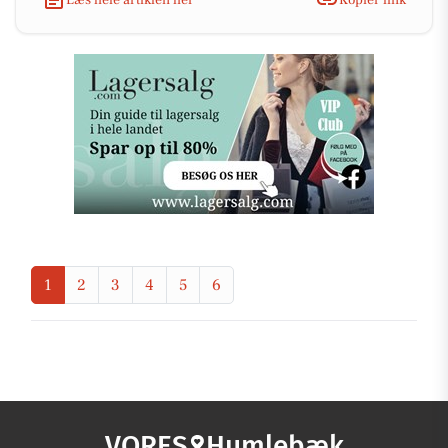
1
2
3
4
5
6
VORES
Humlebæk