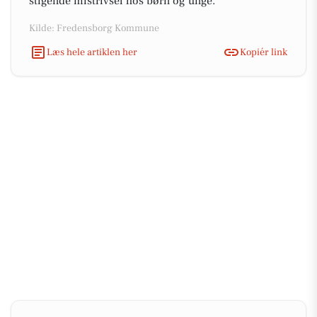
stigende mistrivsel hos børn og unge.
Kilde: Fredensborg Kommune
Læs hele artiklen her
Kopiér link