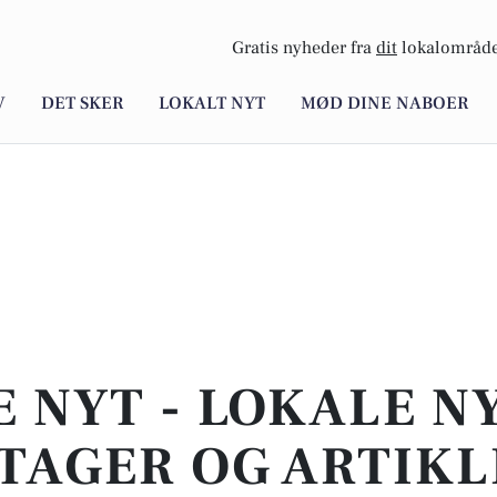
Gratis nyheder fra
dit
lokalområde
V
DET SKER
LOKALT NYT
MØD DINE NABOER
E NYT - LOKALE N
TAGER OG ARTIKL