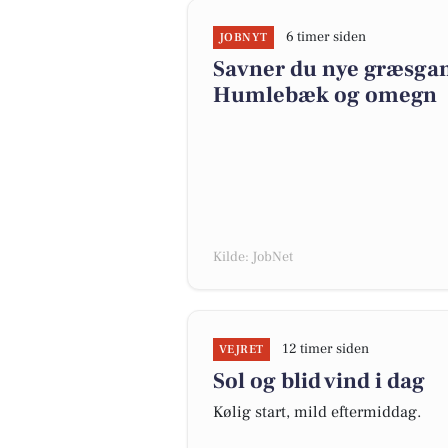
6 timer siden
JOBNYT
Savner du nye græsgange
Humlebæk og omegn
Kilde: JobNet
12 timer siden
VEJRET
Sol og blid vind i dag
Kølig start, mild eftermiddag.