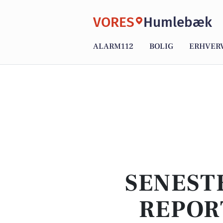
VORES
Humlebæk
ALARM112
BOLIG
ERHVER
SENEST
REPOR