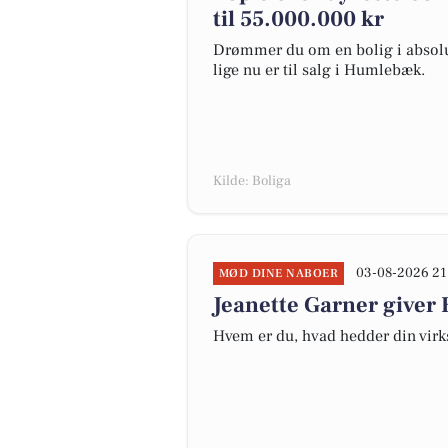
til 55.000.000 kr
Drømmer du om en bolig i absolut
lige nu er til salg i Humlebæk.
Kilde: Boliga
03-08-2026 21
MØD DINE NABOER
Jeanette Garner give
Hvem er du, hvad hedder din virk