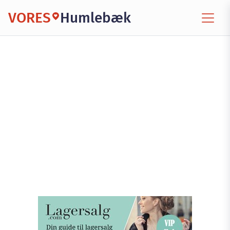
VORES
Humlebæk