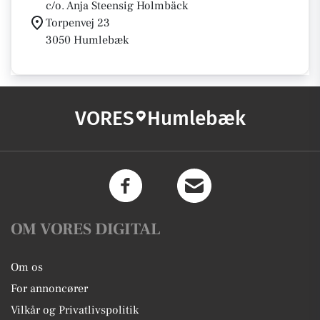
c/o. Anja Steensig Holmbäck
Torpenvej 23
3050 Humlebæk
VORES
Humlebæk
OM VORES DIGITAL
Om os
For annoncører
Vilkår og Privatlivspolitik