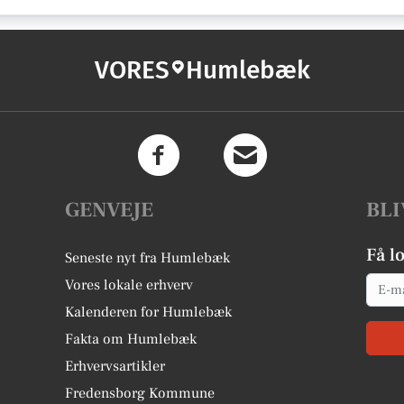
VORES
Humlebæk
GENVEJE
BLI
Få l
Seneste nyt fra Humlebæk
Email
Vores lokale erhverv
Kalenderen for Humlebæk
Fakta om Humlebæk
Erhvervsartikler
Fredensborg Kommune