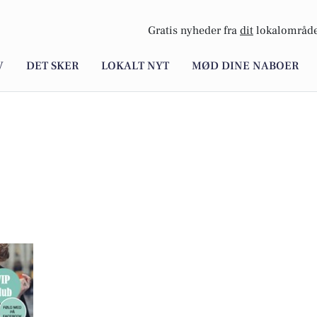
Gratis nyheder fra
dit
lokalområde
V
DET SKER
LOKALT NYT
MØD DINE NABOER