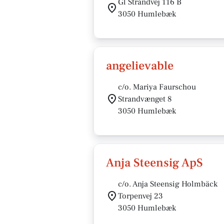
Gl Strandvej 116 B
3050 Humlebæk
angelievable
c/o. Mariya Faurschou
Strandvænget 8
3050 Humlebæk
Anja Steensig ApS
c/o. Anja Steensig Holmbäck
Torpenvej 23
3050 Humlebæk