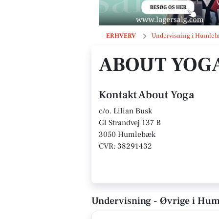
About Yoga
ERHVERV
Undervisning i Humle
ABOUT YOG
Kontakt About Yoga
c/o. Lilian Busk
Gl Strandvej 137 B
3050 Humlebæk
CVR: 38291432
Undervisning - Øvrige i Hu