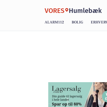
VORES
Humlebæk
ALARM112
BOLIG
ERHVER