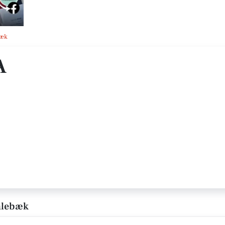
bæk
A
mlebæk