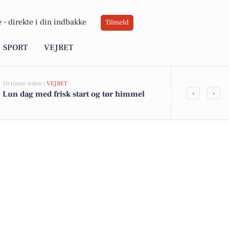
 -
direkte i din indbakke
Tilmeld
SPORT
VEJRET
10 timer siden |
VEJRET
07-08-2026 10:55
‹
›
Lun dag med frisk start og tør himmel
Savner du ny
ledige still