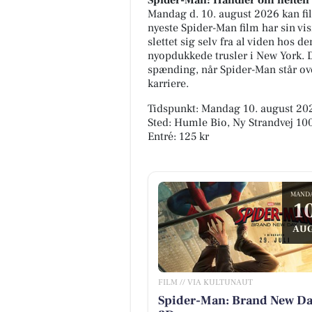
Spider-Man: Handler om helte
Mandag d. 10. august 2026 kan fil
nyeste Spider-Man film har sin vis
slettet sig selv fra al viden hos
nyopdukkede trusler i New York. D
spænding, når Spider-Man står ove
karriere.
Tidspunkt: Mandag 10. august 202
Sted: Humle Bio, Ny Strandvej 1
Entré: 125 kr
MAND
1
AUG
FILM // VIA KULTUNAUT
Spider-Man: Brand New Da