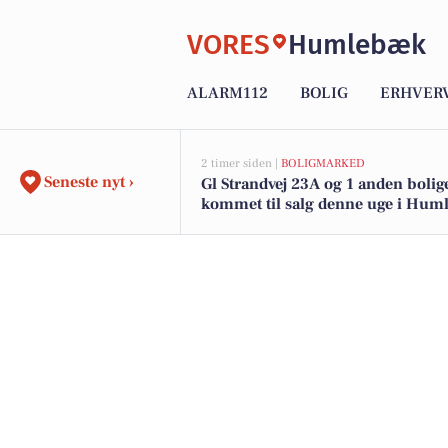
VORES
Humlebæk
ALARM112
BOLIG
ERHVER
2 timer siden |
BOLIGMARKED
Seneste nyt ›
Gl Strandvej 23A og 1 anden bolig
kommet til salg denne uge i Hum
se boligerne her.