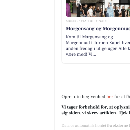
MUSIK // VIA KULTUNAUT
Morgensang og Morgenma
Kom til Morgensang og
Morgenmad i Torpen Kapel hve
anden fredag i ulige uger. Alle 
være med! Vi...
Opret din begivenhed
her
for at f
Vi tager forbehold for, at oply
sig siden, vi skrev artiklen. Tje
Data er automatisk hentet fra eksterne