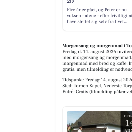
2D
Fire år er gået, og Peter er nu
voksen - alene - efter frivilligt a
have slettet sig selv fra livet...
Morgensang og morgenmad i To
Fredag d. 14. august 2026 inviter
med morgensang og morgenmad. De
morgenmad med brød og kaffe, hvo
gratis, men tilmelding er nødvendi
Tidspunkt: Fredag 14. august 2026
Sted: Torpen Kapel, Nederste To
Entré: Gratis (tilmelding påkrævet
FRED
1
AU