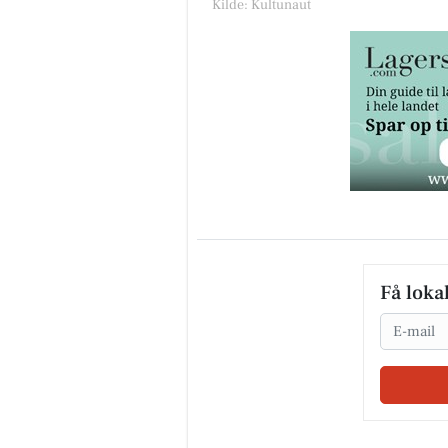
Kilde: Kultunaut
Få loka
Email