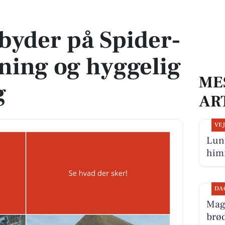
sning og hyggelig morgensang
yder på Spider-
ning og hyggelig
ME
g
AR
VE
Lun 
him
DA
Magn
brød