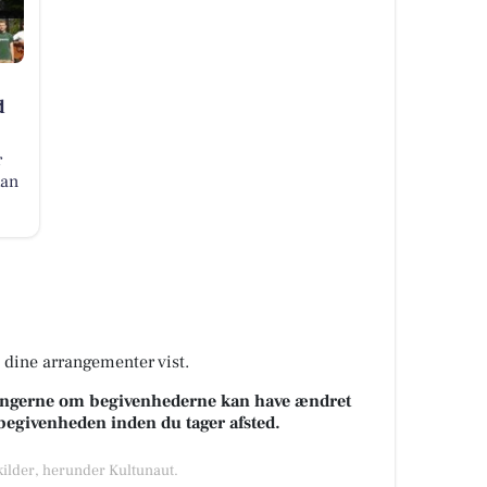
d
r
kan
å dine arrangementer vist.
sningerne om begivenhederne kan have ændret
k begivenheden inden du tager afsted.
 kilder, herunder Kultunaut.