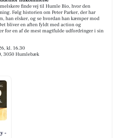
n udenfor hukommelse
melskere finde vej til Humle Bio, hvor den
ning. Følg historien om Peter Parker, der har
 dem, han elsker, og se hvordan han kæmper mod
et bliver en aften fyldt med action og
r for en af de mest magtfulde udfordringer i sin
6, kl. 16.30
00, 3050 Humlebæk
AG
0
.
y -