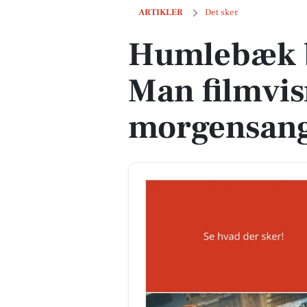
Humlebæk byder på Spider-Man filmvi
ARTIKLER
Det sker
Humlebæk b
Man filmvis
morgensan