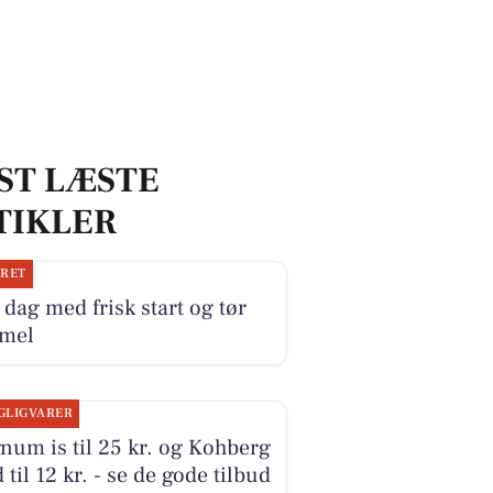
ST LÆSTE
TIKLER
JRET
dag med frisk start og tør
mel
GLIGVARER
um is til 25 kr. og Kohberg
 til 12 kr. - se de gode tilbud