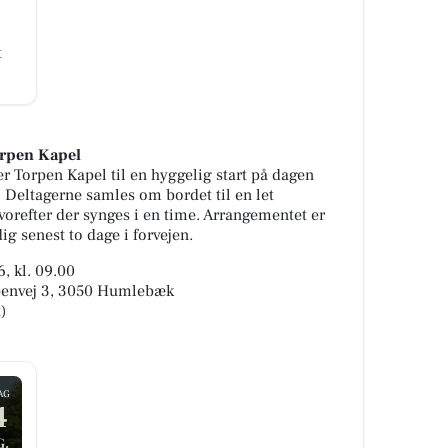
t
rpen Kapel
er Torpen Kapel til en hyggelig start på dagen
ltagerne samles om bordet til en let
refter der synges i en time. Arrangementet er
g senest to dage i forvejen.
, kl. 09.00
rpenvej 3, 3050 Humlebæk
)
AG
4
G.