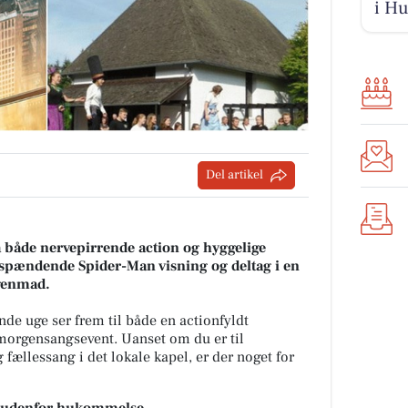
i H
Del artikel
både nervepirrende action og hyggelige
n spændende Spider-Man visning og deltag i en
genmad.
e uge ser frem til både en actionfyldt
morgensangsevent. Uanset om du er til
 fællessang i det lokale kapel, er der noget for