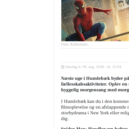
Foto: Kultunaut
.
Søndag d. 09. aug. 2026 - kl. 12:04
Næste uge i Humlebæk byder på 
fællesskabsaktiviteter. Oplev e
hyggelig morgensang med mor
I Humlebæk kan du i den kommend
filmoplevelse og en afslappende 
storbydrama i New York eller rolig
dig.