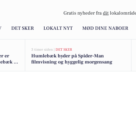
Gratis nyheder fra
dit
lokalområde
V
DET SKER
LOKALT NYT
MØD DINE NABOER
3 timer siden |
DET SKER
er er
Humlebæk byder på Spider-Man
lebæk -
filmvisning og hyggelig morgensang