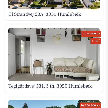
Gl Strandvej 23A, 3050 Humlebæk
1.745.000 kr
2
77 m
Teglgårdsvej 531, 3 th, 3050 Humlebæk
16.250.000 kr