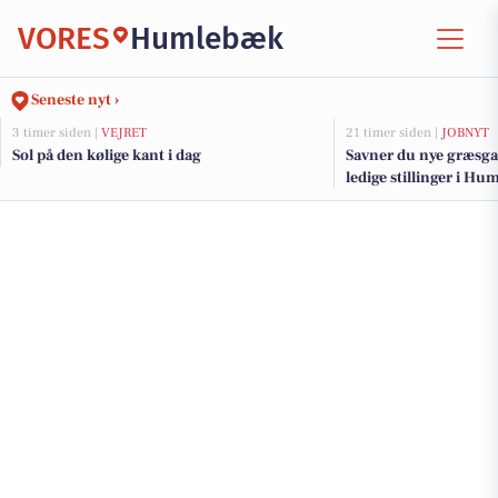
VORES
Humlebæk
Seneste nyt ›
3 timer siden |
VEJRET
21 timer siden |
JOBNYT
Sol på den kølige kant i dag
Savner du nye græsga
ledige stillinger i 