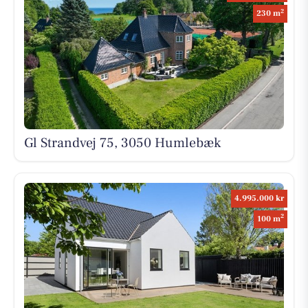
2
230 m
Gl Strandvej 75, 3050 Humlebæk
4.995.000 kr
2
100 m