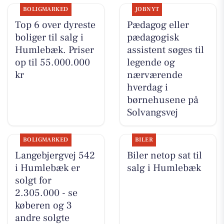
BOLIGMARKED
JOBNYT
Top 6 over dyreste
Pædagog eller
boliger til salg i
pædagogisk
Humlebæk. Priser
assistent søges til
op til 55.000.000
legende og
kr
nærværende
hverdag i
børnehusene på
Solvangsvej
BOLIGMARKED
BILER
Langebjergvej 542
Biler netop sat til
i Humlebæk er
salg i Humlebæk
solgt for
2.305.000 - se
køberen og 3
andre solgte