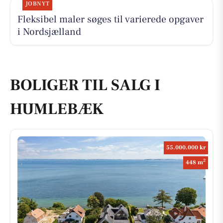
JOBNYT
Fleksibel maler søges til varierede opgaver
i Nordsjælland
BOLIGER TIL SALG I
HUMLEBÆK
55.000.000 kr
2
448 m