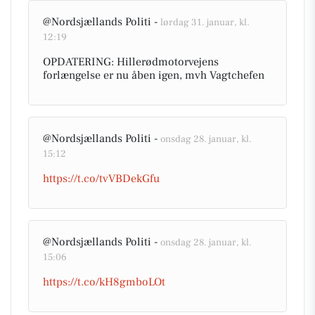
@Nordsjællands Politi -
lørdag 31. januar, kl.
12:19
OPDATERING: Hillerødmotorvejens
forlængelse er nu åben igen, mvh Vagtchefen
@Nordsjællands Politi -
onsdag 28. januar, kl.
15:12
https://t.co/tvVBDekGfu
@Nordsjællands Politi -
onsdag 28. januar, kl.
15:06
https://t.co/kH8gmboLOt