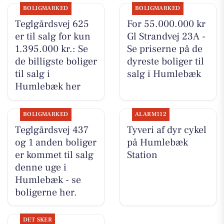
BOLIGMARKED
BOLIGMARKED
Teglgårdsvej 625
For 55.000.000 kr
er til salg for kun
Gl Strandvej 23A -
1.395.000 kr.: Se
Se priserne på de
de billigste boliger
dyreste boliger til
til salg i
salg i Humlebæk
Humlebæk her
BOLIGMARKED
ALARM112
Teglgårdsvej 437
Tyveri af dyr cykel
og 1 anden boliger
på Humlebæk
er kommet til salg
Station
denne uge i
Humlebæk - se
boligerne her.
DET SKER