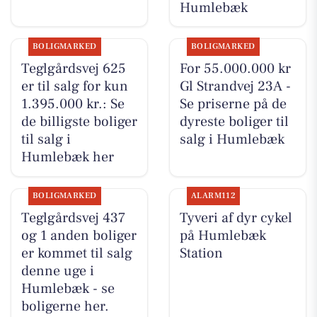
Humlebæk
BOLIGMARKED
BOLIGMARKED
Teglgårdsvej 625
For 55.000.000 kr
er til salg for kun
Gl Strandvej 23A -
1.395.000 kr.: Se
Se priserne på de
de billigste boliger
dyreste boliger til
til salg i
salg i Humlebæk
Humlebæk her
BOLIGMARKED
ALARM112
Teglgårdsvej 437
Tyveri af dyr cykel
og 1 anden boliger
på Humlebæk
er kommet til salg
Station
denne uge i
Humlebæk - se
boligerne her.