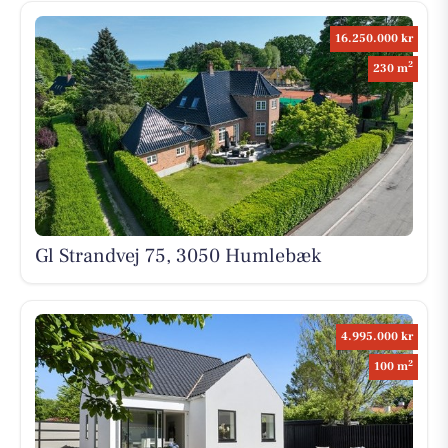
16.250.000 kr
2
230 m
Gl Strandvej 75, 3050 Humlebæk
4.995.000 kr
2
100 m