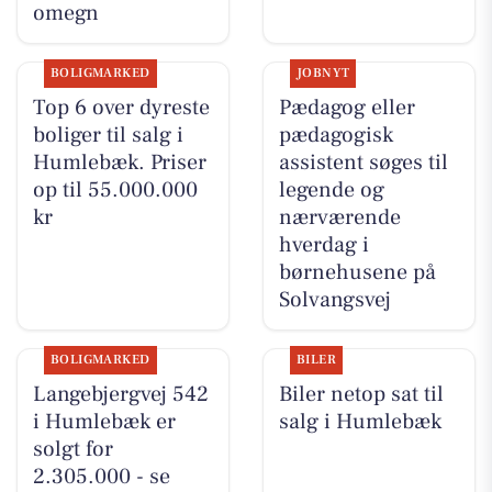
omegn
BOLIGMARKED
JOBNYT
Top 6 over dyreste
Pædagog eller
boliger til salg i
pædagogisk
Humlebæk. Priser
assistent søges til
op til 55.000.000
legende og
kr
nærværende
hverdag i
børnehusene på
Solvangsvej
BOLIGMARKED
BILER
Langebjergvej 542
Biler netop sat til
i Humlebæk er
salg i Humlebæk
solgt for
2.305.000 - se