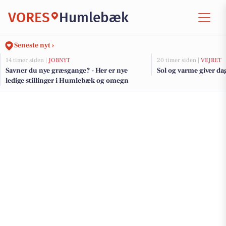
VORES
Humlebæk
Seneste nyt ›
14 timer siden |
JOBNYT
20 timer siden |
VEJRET
Savner du nye græsgange? - Her er nye
Sol og varme giver dag
ledige stillinger i Humlebæk og omegn