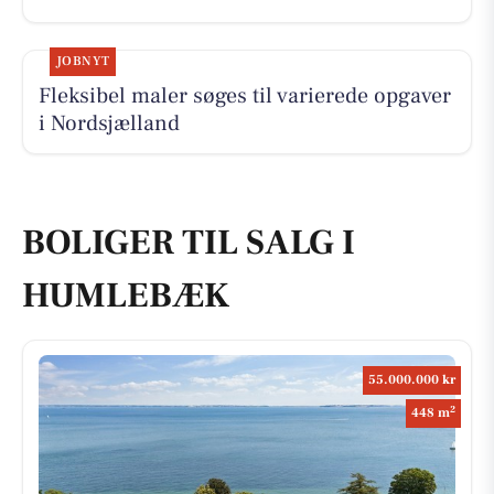
JOBNYT
Fleksibel maler søges til varierede opgaver
i Nordsjælland
BOLIGER TIL SALG I
HUMLEBÆK
55.000.000 kr
2
448 m