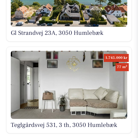
Gl Strandvej 23A, 3050 Humlebæk
1.745.000 kr
2
77 m
Teglgårdsvej 531, 3 th, 3050 Humlebæk