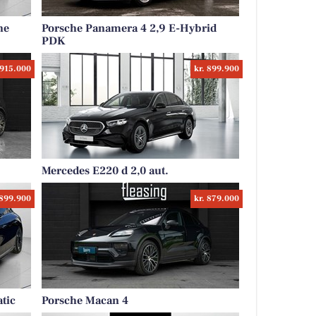
ne
Porsche Panamera 4 2,9 E-Hybrid
PDK
 915.000
kr. 899.900
Mercedes E220 d 2,0 aut.
 899.900
kr. 879.000
tic
Porsche Macan 4