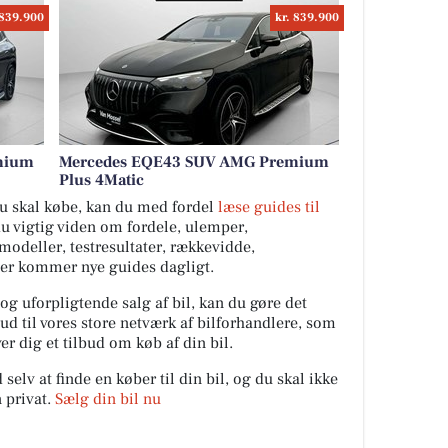
 839.900
kr. 839.900
mium
Mercedes EQE43 SUV AMG Premium
Plus 4Matic
 du skal købe, kan du med fordel
læse guides til
du vigtig viden om fordele, ulemper,
ilmodeller, testresultater, rækkevidde,
Der kommer nye guides dagligt.
 og uforpligtende salg af bil, kan du gøre det
ud til vores store netværk af bilforhandlere, som
er dig et tilbud om køb af din bil.
elv at finde en køber til din bil, og du skal ikke
 privat.
Sælg din bil nu