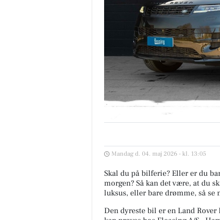
Mandag d. 04. maj 2026 - kl. 13:05
Skal du på bilferie? Eller er du b
morgen? Så kan det være, at du ska
luksus, eller bare drømme, så se 
Den dyreste bil er en Land Rover