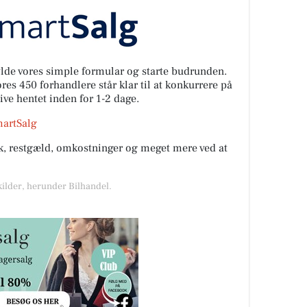
fylde vores simple formular og starte budrunden.
es 450 forhandlere står klar til at konkurrere på
live hentet inden for 1-2 dage.
martSalg
rik, restgæld, omkostninger og meget mere ved at
kilder, herunder Bilhandel.