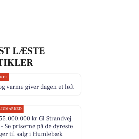
ST LÆSTE
TIKLER
JRET
og varme giver dagen et løft
LIGMARKED
55.000.000 kr Gl Strandvej
- Se priserne på de dyreste
ger til salg i Humlebæk