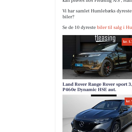
kan prøves hos Fleasing A/S , Ha
Vi har samlet Humlebæks dyreste b
biler?
Se de 10 dyreste
biler til salg i 
kr. 1
Land Rover Range Rover sport 3
P460e Dynamic HSE aut.
kr.