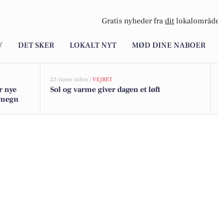
Gratis nyheder fra
dit
lokalområde
V
DET SKER
LOKALT NYT
MØD DINE NABOER
23 timer siden |
VEJRET
r nye
Sol og varme giver dagen et løft
omegn