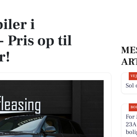
il 1.749.000 kr!
iler i
Pris op til
ME
r!
AR
VE
Sol 
BO
For 
23A 
boli