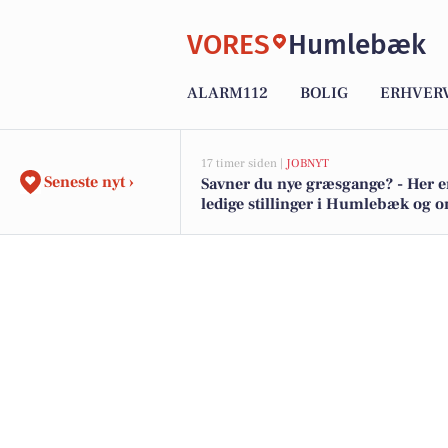
VORES
Humlebæk
ALARM112
BOLIG
ERHVER
17 timer siden |
JOBNYT
Seneste nyt ›
Savner du nye græsgange? - Her e
ledige stillinger i Humlebæk og 