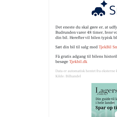
Det eneste du skal gøre er, at ud
Budrunden varer 48 timer, hvor vor
din bil. Herefter vil bilen typisk b
Sæt din bil til salg med
TjekBil S
Få gratis adgang til bilens histo
besøge
Tjekbil.dk
Data er automatisk hentet fra eksterne 
Kilde: Bilhandel