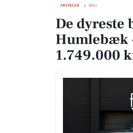
De dyreste biler i Humlebæk - Pris op t
ARTIKLER
Biler
De dyreste b
Humlebæk - 
1.749.000 k