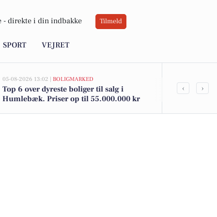
 -
direkte i din indbakke
Tilmeld
SPORT
VEJRET
05-08-2026 13:02 |
BOLIGMARKED
05-08-2026 11:43
‹
›
Top 6 over dyreste boliger til salg i
Pædagog elle
Humlebæk. Priser op til 55.000.000 kr
til legende 
børnehusene