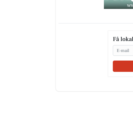
Få loka
Email