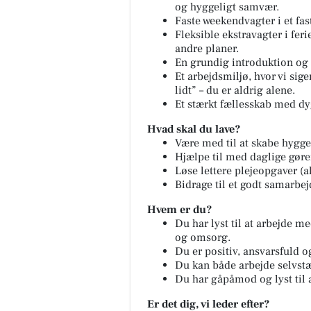
og hyggeligt samvær.
Faste weekendvagter i et fa
Fleksible ekstravagter i feri
andre planer.
En grundig introduktion og o
Et arbejdsmiljø, hvor vi sig
lidt” – du er aldrig alene.
Et stærkt fællesskab med dy
Hvad skal du lave?
Være med til at skabe hygge
Hjælpe til med daglige gør
Løse lettere plejeopgaver (a
Bidrage til et godt samarbejde
Hvem er du?
Du har lyst til at arbejde 
og omsorg.
Du er positiv, ansvarsfuld o
Du kan både arbejde selvstæ
Du har gåpåmod og lyst til a
Er det dig, vi leder efter?