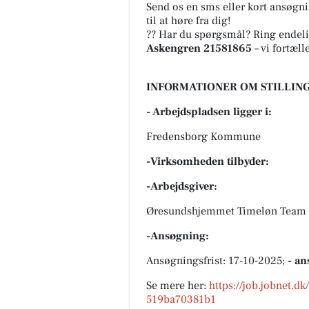
Send os en sms eller kort ansøgni
til at høre fra dig!
?? Har du spørgsmål? Ring endeli
Askengren 21581865
– vi fortæl
INFORMATIONER OM STILLING
- Arbejdspladsen ligger i:
Fredensborg Kommune
-Virksomheden tilbyder:
-Arbejdsgiver:
Øresundshjemmet Timeløn Team 
-Ansøgning:
Ansøgningsfrist: 17-10-2025;
- an
Se mere her:
https://job.jobnet.d
519ba70381b1