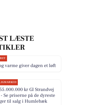
ST LÆSTE
TIKLER
JRET
og varme giver dagen et løft
LIGMARKED
55.000.000 kr Gl Strandvej
- Se priserne på de dyreste
ger til salg i Humlebæk