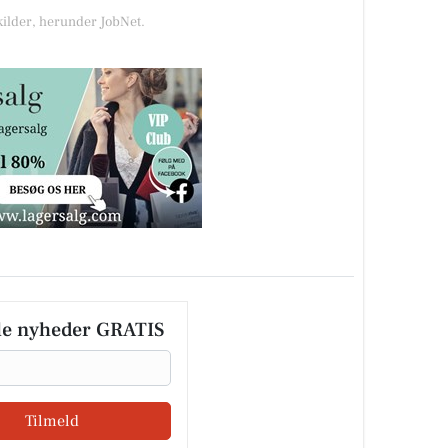
kilder, herunder JobNet.
le nyheder GRATIS
Tilmeld