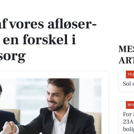
 en forskel i pleje og omsorg
af vores afløser-
en forskel i
ME
sorg
AR
VE
Sol 
BO
For 
23A 
boli