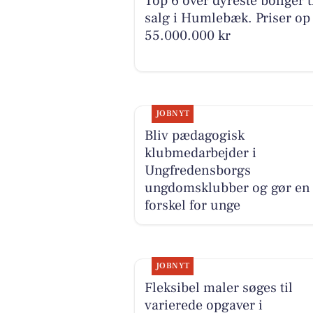
Top 6 over dyreste boliger t
salg i Humlebæk. Priser op 
55.000.000 kr
JOBNYT
Bliv pædagogisk
klubmedarbejder i
Ungfredensborgs
ungdomsklubber og gør en
forskel for unge
JOBNYT
Fleksibel maler søges til
varierede opgaver i