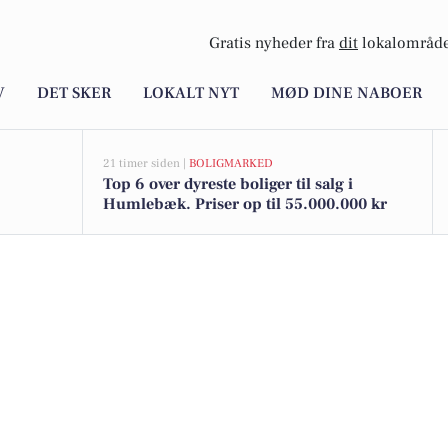
Gratis nyheder fra
dit
lokalområde
V
DET SKER
LOKALT NYT
MØD DINE NABOER
21 timer siden |
BOLIGMARKED
Top 6 over dyreste boliger til salg i
Humlebæk. Priser op til 55.000.000 kr