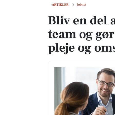
Bliv en del af vores afløser-team og gør
ARTIKLER
Jobnyt
Bliv en del 
team og gør 
pleje og om