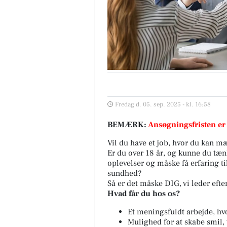
Fredag d. 05. sep. 2025 - kl. 16:58
BEMÆRK:
Ansøgningsfristen er
Vil du have et job, hvor du kan mæ
Er du over 18 år, og kunne du tæ
oplevelser og måske få erfaring til
sundhed?
Så er det måske DIG, vi leder efter
Hvad får du hos os?
Et meningsfuldt arbejde, hv
Mulighed for at skabe smil,