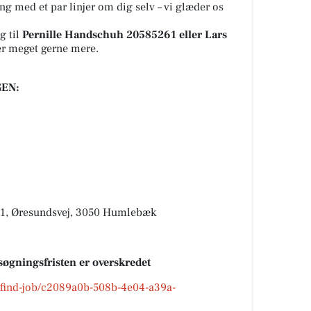
ng med et par linjer om dig selv – vi glæder os
g til
Pernille Handschuh 20585261 eller Lars
ler meget gerne mere.
EN:
1, Øresundsvej, 3050 Humlebæk
søgningsfristen er overskredet
k/find-job/c2089a0b-508b-4e04-a39a-