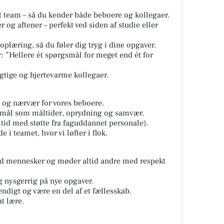
st team – så du kender både beboere og kollegaer.
er og aftener – perfekt ved siden af studie eller
plæring, så du føler dig tryg i dine opgaver.
er: ”Hellere ét spørgsmål for meget end ét for
gtige og hjertevarme kollegaer.
 og nærvær for vores beboere.
emål som måltider, oprydning og samvær.
ltid med støtte fra faguddannet personale).
 i teamet, hvor vi løfter i flok.
med mennesker og møder altid andre med respekt
g nysgerrig på nye opgaver.
ndigt og være en del af et fællesskab.
t lære.