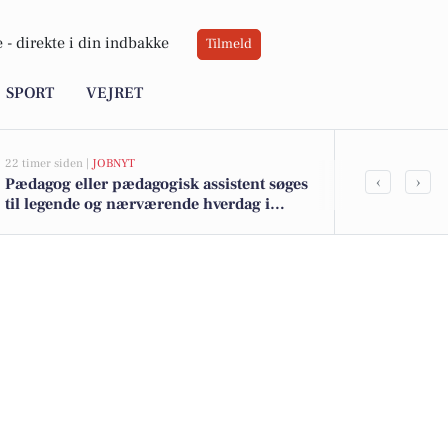
 -
direkte i din indbakke
Tilmeld
SPORT
VEJRET
22 timer siden |
JOBNYT
04-08-2026 15:22
‹
›
Pædagog eller pædagogisk assistent søges
Bliv pædago
til legende og nærværende hverdag i
Ungfredensb
børnehusene på Solvangsvej
en forskel f