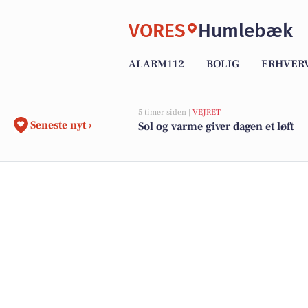
VORES
Humlebæk
ALARM112
BOLIG
ERHVER
5 timer siden |
VEJRET
Seneste nyt ›
Sol og varme giver dagen et løft